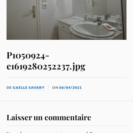
P1050924-
e1619280252237.jpg
DE
GAELLE SAVARY
ON
06/04/2021
Laisser un commentaire