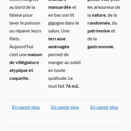
au bord de la
mansardée
et
les amoureux de
falaise pour
en bas son lit
la
nature
, de la
laver le poisson
gigogne dans le
randonnée
, du
ou réparer leurs
salon. Une
patrimoine
et
filets.
terrasse
de la
Aujourd’hui
aménagée
gastronomie.
c’est une
maison
permet de
de villégiature
manger au soleil
atypique et
en toute
coquette.
quiétude. Le
tout fait
76 m2.
En savoir plus
En savoir plus
En savoir plus