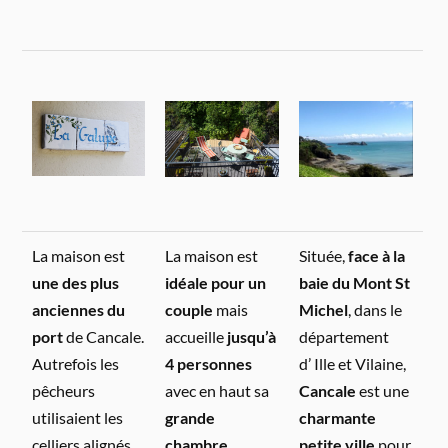
La maison est
La maison est
Située,
face à la
une des plus
idéale pour un
baie du Mont St
anciennes du
couple
mais
Michel
, dans le
port
de Cancale.
accueille
jusqu’à
département
Autrefois les
4 personnes
d’ Ille et Vilaine,
pêcheurs
avec en haut sa
Cancale
est une
utilisaient les
grande
charmante
celliers alignés
chambre
petite ville
pour