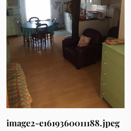
image2-e1619360011188.jpeg