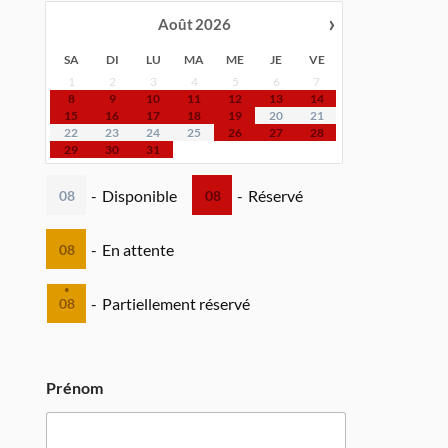
›
Août
2026
SA
DI
LU
MA
ME
JE
VE
1
2
3
4
5
6
7
8
9
10
11
12
13
14
15
16
17
18
19
20
21
22
23
24
25
26
27
28
29
30
31
-
Disponible
-
Réservé
08
08
-
En attente
08
·
-
Partiellement réservé
08
Prénom